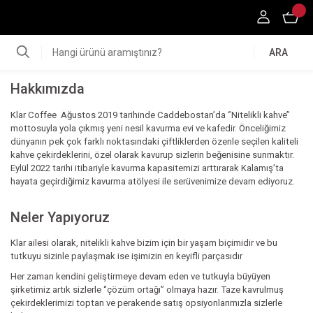
ARA
Hakkımızda
Klar Coffee Ağustos 2019 tarihinde Caddebostan’da ‘’Nitelikli kahve’’
mottosuyla yola çıkmış yeni nesil kavurma evi ve kafedir. Önceliğimiz
dünyanın pek çok farklı noktasındaki çiftliklerden özenle seçilen kaliteli
kahve çekirdeklerini, özel olarak kavurup sizlerin beğenisine sunmaktır.
Eylül 2022 tarihi itibariyle kavurma kapasitemizi arttırarak Kalamış’ta
hayata geçirdiğimiz kavurma atölyesi ile serüvenimize devam ediyoruz.
Neler Yapıyoruz
Klar ailesi olarak, nitelikli kahve bizim için bir yaşam biçimidir ve bu
tutkuyu sizinle paylaşmak ise işimizin en keyifli parçasıdır
Her zaman kendini geliştirmeye devam eden ve tutkuyla büyüyen
şirketimiz artık sizlerle ‘’çözüm ortağı’’ olmaya hazır. Taze kavrulmuş
çekirdeklerimizi toptan ve perakende satış opsiyonlarımızla sizlerle