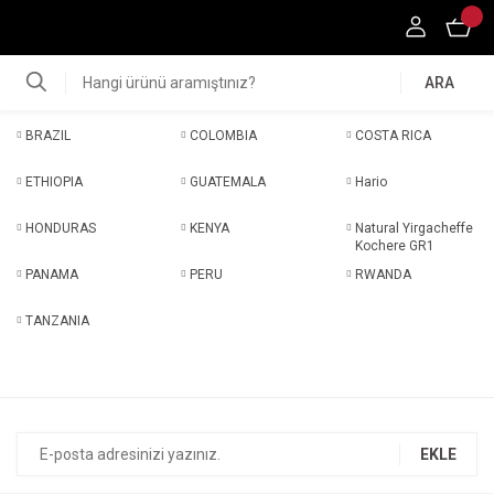
ARA
BRAZIL
COLOMBIA
COSTA RICA
ETHIOPIA
GUATEMALA
Hario
HONDURAS
KENYA
Natural Yirgacheffe
Kochere GR1
PANAMA
PERU
RWANDA
TANZANIA
EKLE